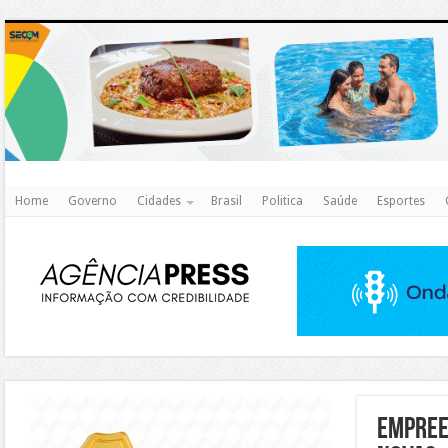
http
Home
Governo
Cidades
Brasil
Politica
Saúde
Esportes
https://agualimpa.go.gov.br/site/
EMPREE