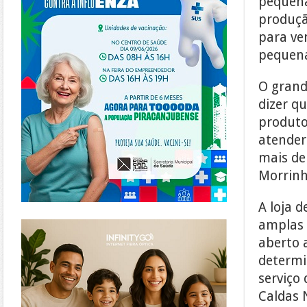
pequena
produçã
para ve
pequena
O grande
dizer q
produto
atender
mais de
Morrinh
A loja 
https://www.infinitygo.com.br/
amplas 
aberto 
determi
serviço
Caldas 