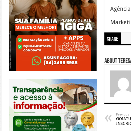
Agência
Marketin
Share
About Teresa
https://morrinhos.go.leg.br/
Previous
GOIATU
INSCRI