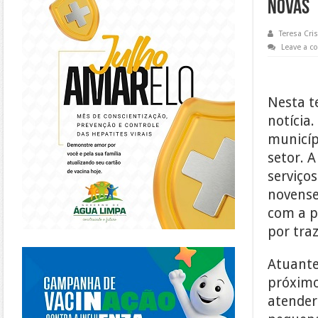
NOVAS
Teresa Cris
Leave a 
Nesta t
notícia.
municíp
setor. 
serviço
novense
com a p
por tra
https://piracanjuba.go.gov.br/
Atuante
próximo
atender