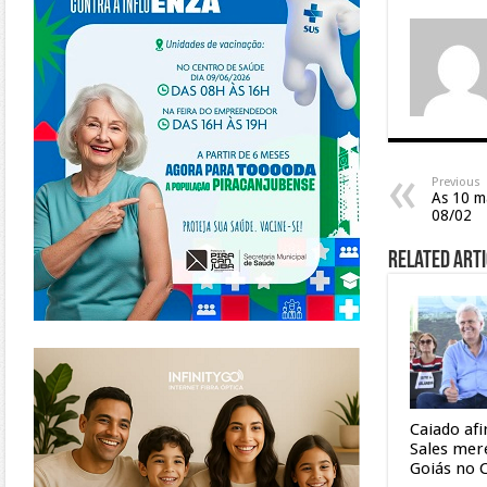
Previous
As 10 m
08/02
Related Arti
https://www.infinitygo.com.br/
Caiado af
Sales mer
Goiás no 