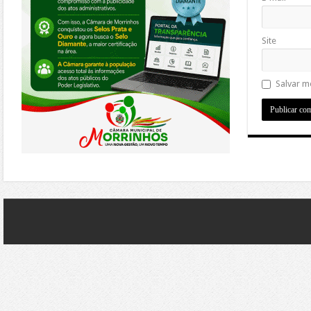
Site
Salvar m