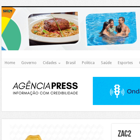
http
Home
Governo
Cidades
Brasil
Politica
Saúde
Esportes
https://agualimpa.go.gov.br/site/
zac2