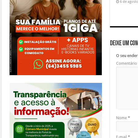
6 de agost
Deixe um co
O seu ender
Comentário
https://morrinhos.go.leg.br/
Nome
*
E-mail
*