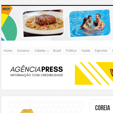
http
Home
Governo
Cidades
Brasil
Politica
Saúde
Esportes
https://agualimpa.go.gov.br/site/
coreia