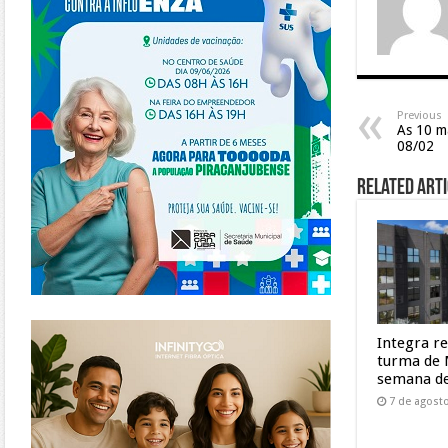
Previous
As 10 m
08/02
Related Arti
https://www.infinitygo.com.br/
Integra r
turma de 
semana de
7 de agost