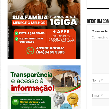
Deixe um co
O seu ender
Comentário
https://morrinhos.go.leg.br/
Nome
*
E-mail
*